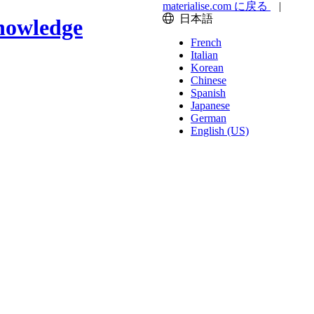
materialise.com に戻る
|
日本語
nowledge
French
Italian
Korean
Chinese
Spanish
Japanese
German
English (US)