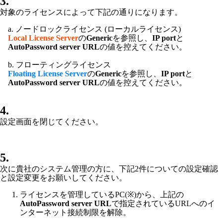
3.
対象のライセンスによって下記の通りになります。
a. ノードロックライセンス (ローカルライセンス)
Local License Server
の
Generic
を参照し、
IP port
と
AutoPassword server URL
の値を控えてください。
b. フローティングライセンス
Floating License Server
の
Generic
を参照し、
IP port
と
AutoPassword server URL
の値を控えてください。
4.
設定画面を閉じてください。
5.
次に貴社のシステム管理の方に、下記2件についての設定確認
と設定変更をお願いしてください。
ライセンスを管理しているPC(※)から、上記の
AutoPassword server URL
で指定されているURLへのイ
ンターネット接続制限を解除。