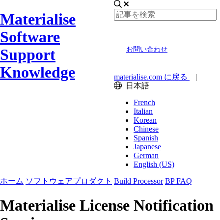
Materialise
Software
Support
お問い合わせ
Knowledge
materialise.com に戻る
|
日本語
French
Italian
Korean
Chinese
Spanish
Japanese
German
English (US)
ホーム
ソフトウェアプロダクト
Build Processor
BP FAQ
Materialise License Notification