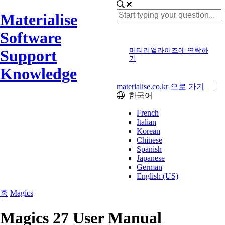
Materialise
Software
Support
머티리얼라이즈에 연락하
기
Knowledge
materialise.co.kr 으로 가기
|
한국어
French
Italian
Korean
Chinese
Spanish
Japanese
German
English (US)
홈
Magics
Magics 27 User Manual