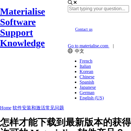
Materialise
Software
Support
Contact us
Knowledge
Go to materialise.com
|
中文
French
Italian
Korean
Chinese
Spanish
Japanese
German
English (US)
Home
软件安装和激活常见问题
怎样才能下载到最新版本的获得