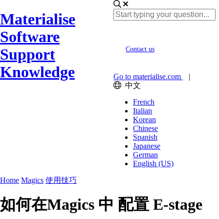
Materialise
Software
Support
Contact us
Knowledge
Go to materialise.com
|
中文
French
Italian
Korean
Chinese
Spanish
Japanese
German
English (US)
Home
Magics
使用技巧
如何在Magics 中 配置 E-stage