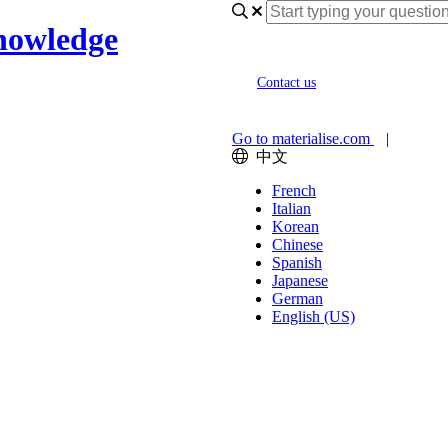
nowledge
Contact us
Go to materialise.com
|
中文
French
Italian
Korean
Chinese
Spanish
Japanese
German
English (US)