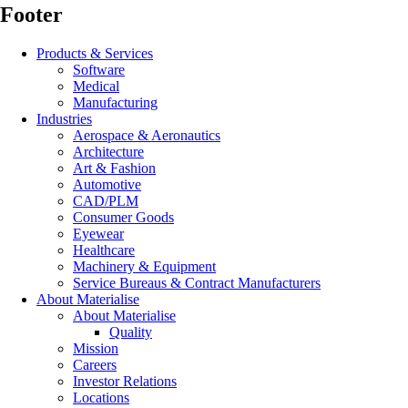
Footer
Products & Services
Software
Medical
Manufacturing
Industries
Aerospace & Aeronautics
Architecture
Art & Fashion
Automotive
CAD/PLM
Consumer Goods
Eyewear
Healthcare
Machinery & Equipment
Service Bureaus & Contract Manufacturers
About Materialise
About Materialise
Quality
Mission
Careers
Investor Relations
Locations