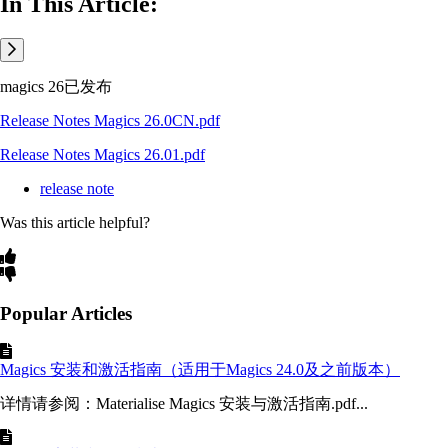
In This Article:
magics 26已发布
Release Notes Magics 26.0CN.pdf
Release Notes Magics 26.01.pdf
release note
Was this article helpful?
Popular Articles
Magics 安装和激活指南（适用于Magics 24.0及之前版本）
详情请参阅：Materialise Magics 安装与激活指南.pdf...