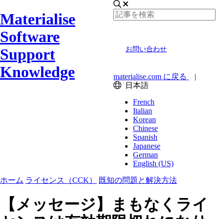
Materialise
Software
Support
お問い合わせ
Knowledge
materialise.com に戻る
|
日本語
French
Italian
Korean
Chinese
Spanish
Japanese
German
English (US)
ホーム
ライセンス（CCK）
既知の問題と解決方法
【メッセージ】まもなくライ